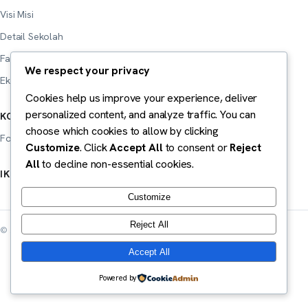
Visi Misi
Detail Sekolah
Fasilitas
We respect your privacy
Ekstrakurikuler
Cookies help us improve your experience, deliver
personalized content, and analyze traffic. You can
KONTAK
choose which cookies to allow by clicking
Form Kontak
Customize
. Click
Accept All
to consent or
Reject
All
to decline non-essential cookies.
IKUTI KAMI
Customize
Reject All
© 2026 SMA NEGERI 73 JAKARTA. Hak cipta dilindungi.
Accept All
Powered by