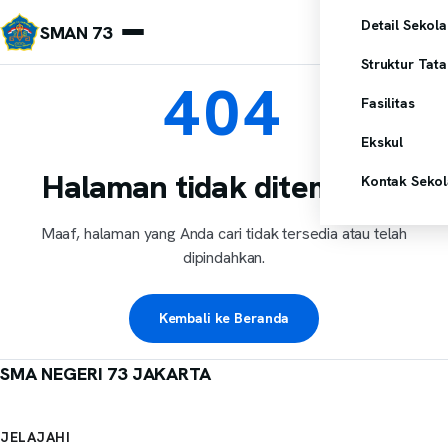
Lewati ke konten
Detail Sekol
SMAN 73
Struktur Tat
404
Fasilitas
Ekskul
Halaman tidak ditemukan
Kontak Seko
Maaf, halaman yang Anda cari tidak tersedia atau telah
dipindahkan.
Kembali ke Beranda
SMA NEGERI 73 JAKARTA
JELAJAHI